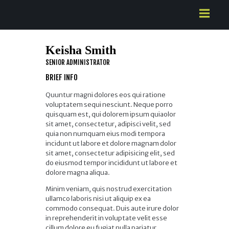
HOME
ABOUT US
Keisha Smith
SERVICES
SENIOR ADMINISTRATOR
BRIEF INFO
CONTACTS
Quuntur magni dolores eos qui ratione
voluptatem sequi nesciunt. Neque porro
quisquam est, qui dolorem ipsum quiaolor
sit amet, consectetur, adipisci velit, sed
quia non numquam eius modi tempora
incidunt ut labore et dolore magnam dolor
sit amet, consectetur adipisicing elit, sed
do eiusmod tempor incididunt ut labore et
dolore magna aliqua.
Minim veniam, quis nostrud exercitation
ullamco laboris nisi ut aliquip ex ea
commodo consequat. Duis aute irure dolor
in reprehenderit in voluptate velit esse
cillum dolore eu fugiat nulla pariatur.