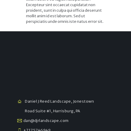
Excepteur sint occaecat cupidatat non
proident, sunt in culpa qui officia deserunt
mollit anim id est laborum. Sed ut
perspiciatis unde omnis iste natus error sit.
Daniel J Reed Landscape, Jonestown
Road Suite #1, Harrisburg, PA
dan@djrlandscape.com
+7175746949