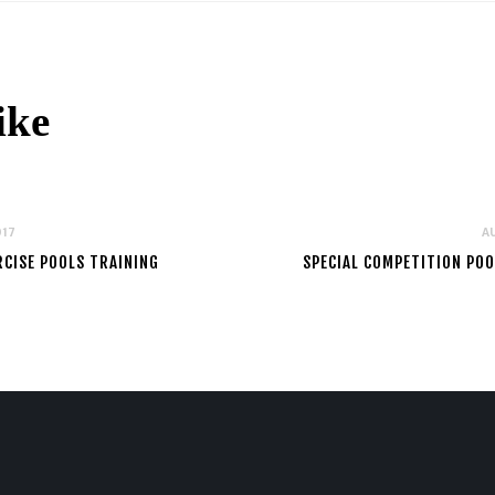
ike
017
AU
RCISE POOLS TRAINING
SPECIAL COMPETITION POO