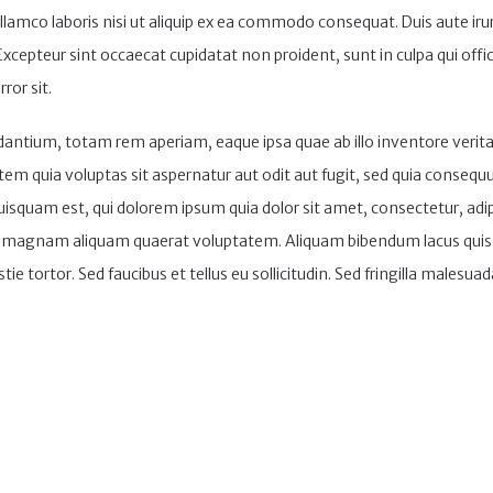
lamco laboris nisi ut aliquip ex ea commodo consequat. Duis aute irure
. Excepteur sint occaecat cupidatat non proident, sunt in culpa qui offi
ror sit.
ium, totam rem aperiam, eaque ipsa quae ab illo inventore veritatis
m quia voluptas sit aspernatur aut odit aut fugit, sed quia consequ
isquam est, qui dolorem ipsum quia dolor sit amet, consectetur, adip
e magnam aliquam quaerat voluptatem. Aliquam bibendum lacus quis n
 tortor. Sed faucibus et tellus eu sollicitudin. Sed fringilla malesuad