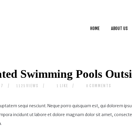
HOME
ABOUT US
HOME
ABOUT US
SERVICES
CONTACTS
ted Swimming Pools Outsi
17
VIEWS
LIKE
COMMENTS
1125
1
0
uptatem sequi nesciunt. Neque porro quisquam est, qui dolorem ipsum
pora incidunt ut labore et dolore magnam dolor sit amet, consectet
.