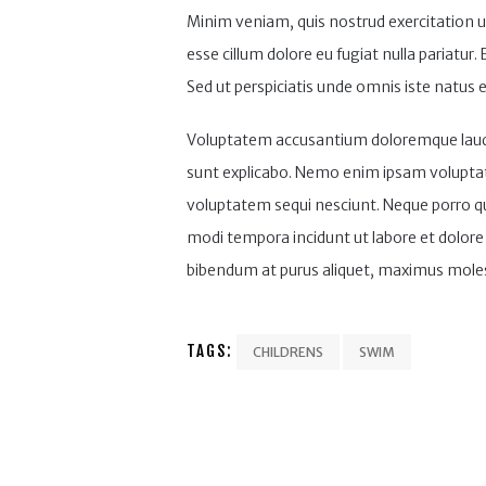
Minim veniam, quis nostrud exercitation ul
esse cillum dolore eu fugiat nulla pariatur
Sed ut perspiciatis unde omnis iste natus er
Voluptatem accusantium doloremque laudant
sunt explicabo. Nemo enim ipsam voluptate
voluptatem sequi nesciunt. Neque porro qu
modi tempora incidunt ut labore et dolor
bibendum at purus aliquet, maximus molestie
TAGS:
CHILDRENS
SWIM