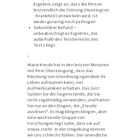
Ergebnis zeigt an, dass die Person
letztendlich die Störung (Huntington
-Krankheit) entwickeln wird. ist
weder gutartig noch pathogen
Sekundärer Befund –
unbeabsichtigtes Ergebnis, das
außerhalb des Testbereichs des
Tests liegt
;
Marie Kondo hat in den letzten Monaten
mit ihrer Überzeugung, dass das
Räumung von Unordnung irgendwie Ihr
Leben aufräumen kann, viel
Aufmerksamkeit erhalten. Das Gist:
Spülen Sie die Gegenstände, die Sie
nicht regelmäßig verwenden, und halten
Sie nur an den Dingen, die „Freude
auslösen“. Es mag klingen klingen, aber
eine wachsende Gruppe von
Forschungen legt nahe, dass sie auf
etwas steht. In der Umgebung können
wir uns schlecht fühlen. Der unendliche