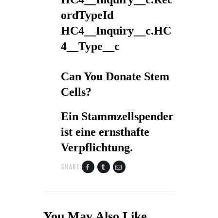
ordTypeId
HC4__Inquiry__c.HC
4__Type__c
Can You Donate Stem
Cells?
Ein Stammzellspender
ist eine ernsthafte
Verpflichtung.
SHARE:
You May Also Like