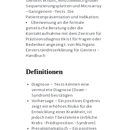
Genoms erhöht, einschließlich großer
Sequenzierungsplatten und Microarray
-Ganzgenom -Tests. Die
Patientenpräsentation und Indikation.
Überweisung an die formale
genetische Beratung oder die
Kontaktaufnahme mit dem Zentrum für
Präzisionsdiagnostik ist für Fragen oder
Bedenken angezeigt. von Michigans
Einverständniserklärung für Gentest -
Handbuch
Definitionen
Diagnose – Tests können eine
vermutete Diagnose (Down -
Syndrom) bestätigen
Vorhersage – Ein positives Ergebnis
zeigt ein erhöhtes Risiko für die
Entwicklung einer Krankheit, ist
jedoch nein T bestimmte (erbliche
Krebs -Prädisposition -Syndrom)
Presymptomatisch – Ein positives