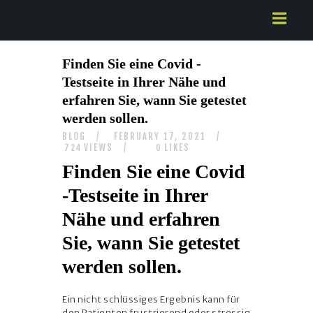
HOME
Finden Sie eine Covid -
ABOUT US
Testseite in Ihrer Nähe und
SERVICES
erfahren Sie, wann Sie getestet
CONTACTS
werden sollen.
BLOG
FEBRUARY 17, 2021
VIEWS
LIKES
724
0
Finden Sie eine Covid
-Testseite in Ihrer
Nähe und erfahren
Sie, wann Sie getestet
werden sollen.
Ein nicht schlüssiges Ergebnis kann für
den Patienten frustrierend oder stressig