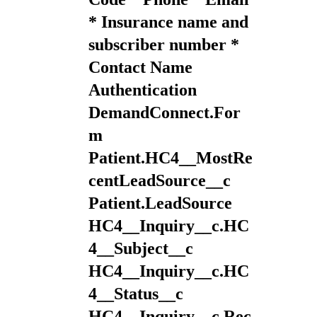
* Insurance name and
subscriber number *
Contact Name
Authentication
DemandConnect.For
m
Patient.HC4__MostRe
centLeadSource__c
Patient.LeadSource
HC4__Inquiry__c.HC
4__Subject__c
HC4__Inquiry__c.HC
4__Status__c
HC4__Inquiry__c.Rec