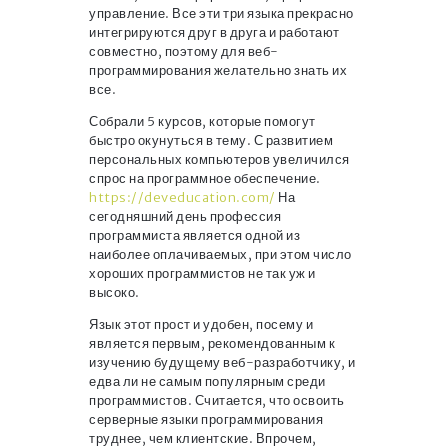
управление. Все эти три языка прекрасно
интегрируются друг в друга и работают
совместно, поэтому для веб-
программирования желательно знать их
все.
Собрали 5 курсов, которые помогут
быстро окунуться в тему. С развитием
персональных компьютеров увеличился
спрос на программное обеспечение.
https://deveducation.com/
На
сегодняшний день профессия
программиста является одной из
наиболее оплачиваемых, при этом число
хороших программистов не так уж и
высоко.
Язык этот прост и удобен, посему и
является первым, рекомендованным к
изучению будущему веб-разработчику, и
едва ли не самым популярным среди
программистов. Считается, что освоить
серверные языки программирования
труднее, чем клиентские. Впрочем,