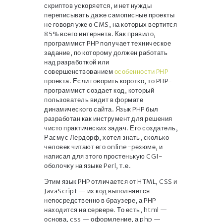
скриптов ускоряется, и нет нужды
переписывать даже самописные проекты
не говоря уже о CMS, на которых вертится
85% всего интернета. Как правило,
программист PHP получает техническое
задание, по которому должен работать
над разработкой или
совершенствованием
особенности PHP
проекта. Если говорить коротко, то PHP-
программист создает код, который
пользователь видит в формате
динамического сайта. Язык PHP был
разработан как инструмент для решения
чисто практических задач. Его создатель,
Расмус Лердорф, хотел знать, сколько
человек читают его online-резюме, и
написал для этого простенькую CGI-
оболочку на языке Perl, т.е.
Этим язык PHP отличается от HTML, CSS и
JavaScript — их код выполняется
непосредственно в браузере, а PHP
находится на сервере. То есть, html —
основа, css — оформление, а php —