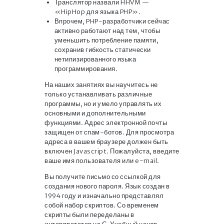
Транслятор назвали HHVM —
«HipHop для языка PHP».
Впрочем, PHP-разработчики сейчас
активно работают над тем, чтобы
уменьшить потребление памяти,
сохранив гибкость статически
нетипизированного языка
программирования.
На наших занятиях вы научитесь не
только устанавливать различные
программы, но и умело управлять их
основными и дополнительными
функциями. Адрес электронной почты
защищен от спам-ботов. Для просмотра
адреса в вашем браузере должен быть
включен Javascript. Пожалуйста, введите
ваше имя пользователя или e-mail.
Вы получите письмо со ссылкой для
создания нового пароля. Язык создан в
1994 году и изначально представлял
собой набор скриптов. Со временем
скрипты были переделаны в