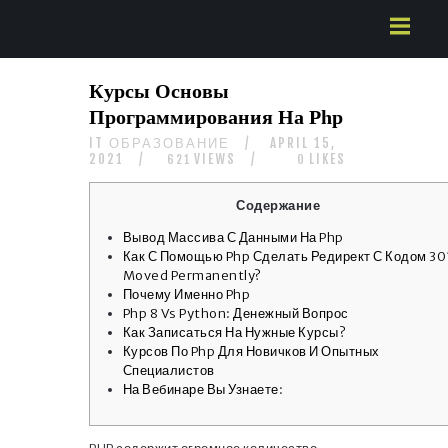
HOME
Курсы Основы
ABOUT US
Программирования На Php
SERVICES
IT ОБРАЗОВАНИЕ
APRIL 15,
CONTACTS
2021
VIEWS
LIKES
621
0
Содержание
Вывод Массива С Данными На Php
Как С Помощью Php Сделать Редирект С Кодом 30
Moved Permanently?
Почему Именно Php
Php 8 Vs Python: Денежный Вопрос
Как Записаться На Нужные Курсы?
Курсов По Php Для Новичков И Опытных
Специалистов
На Вебинаре Вы Узнаете: