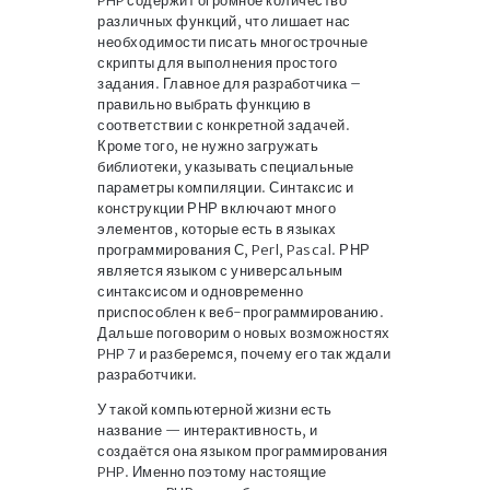
PHP содержит огромное количество
различных функций, что лишает нас
необходимости писать многострочные
скрипты для выполнения простого
задания. Главное для разработчика –
правильно выбрать функцию в
соответствии с конкретной задачей.
Кроме того, не нужно загружать
библиотеки, указывать специальные
параметры компиляции. Синтаксис и
конструкции РНР включают много
элементов, которые есть в языках
программирования С, Perl, Pascal. РНР
является языком с универсальным
синтаксисом и одновременно
приспособлен к веб-программированию.
Дальше поговорим о новых возможностях
PHP 7 и разберемся, почему его так ждали
разработчики.
У такой компьютерной жизни есть
название — интерактивность, и
создаётся она языком программирования
PHP. Именно поэтому настоящие