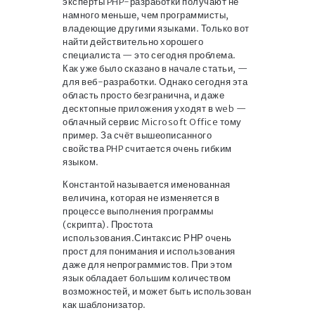
эксперты PHP-разработки получают не
намного меньше, чем программисты,
владеющие другими языками. Только вот
найти действительно хорошего
специалиста — это сегодня проблема.
Как уже было сказано в начале статьи, —
для веб-разработки. Однако сегодня эта
область просто безгранична, и даже
десктопные приложения уходят в web —
облачный сервис Microsoft Office тому
пример. За счёт вышеописанного
свойства PHP считается очень гибким
языком.
Константой называется именованная
величина, которая не изменяется в
процессе выполнения программы
(скрипта). Простота
использования.Синтаксис РНР очень
прост для понимания и использования
даже для непрограммистов. При этом
язык обладает большим количеством
возможностей, и может быть использован
как шаблонизатор.