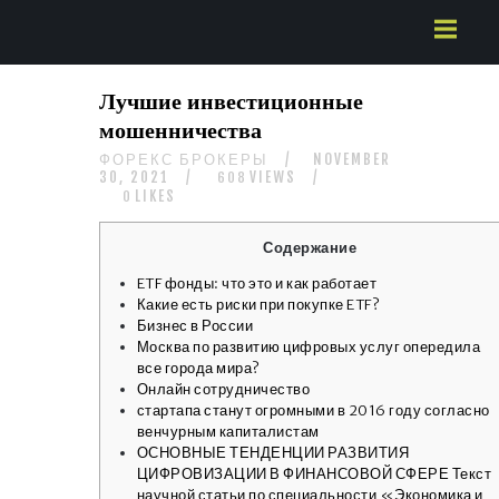
HOME
Лучшие инвестиционные
ABOUT US
мошенничества
SERVICES
ФОРЕКС БРОКЕРЫ
NOVEMBER
CONTACTS
30, 2021
VIEWS
608
LIKES
0
Содержание
ETF фонды: что это и как работает
Какие есть риски при покупке ETF?
Бизнес в России
Москва по развитию цифровых услуг опередила
все города мира?
Онлайн сотрудничество
стартапа станут огромными в 2016 году согласно
венчурным капиталистам
ОСНОВНЫЕ ТЕНДЕНЦИИ РАЗВИТИЯ
ЦИФРОВИЗАЦИИ В ФИНАНСОВОЙ СФЕРЕ Текст
научной статьи по специальности «Экономика и