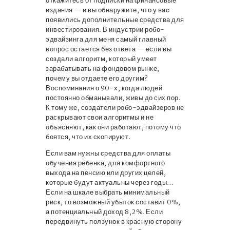
откажитесь от подписки на финансовые
издания — и вы обнаружите, что у вас
появились дополнительные средства для
инвестирования. В индустрии робо-
эдвайзинга для меня самый главный
вопрос остается без ответа — если вы
создали алгоритм, который умеет
зарабатывать на фондовом рынке,
почему вы отдаете его другим?
Воспоминания о 90-х, когда людей
постоянно обманывали, живы до сих пор.
К тому же, создатели робо-эдвайзеров не
раскрывают свои алгоритмы и не
объясняют, как они работают, потому что
боятся, что их скопируют.
Если вам нужны средства для оплаты
обучения ребенка, для комфортного
выхода на пенсию или других целей,
которые будут актуальны через годы…
Если на шкале выбрать минимальный
риск, то возможный убыток составит 0%,
а потенциальный доход 8,2%. Если
передвинуть ползунок в красную сторону