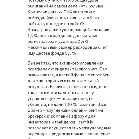
поэтому с учетом этого общая доля
облигаций на самом деле чуть больше.
Комиссии данных ПИФов на сайте
робоэдвайзера не указаны, чтобы их
найти, нужно идти на сайт УК.
Вознаграждение управляющей компании
1,5%, вознаграждение депозитария,
регистратора и аудитора 0,4%,
максимальный размер расходов за счет
имущества фонда 0,5%.
Бывает так, что активного управления
портфелем фонда как такового нет. Сам
рынок растет, а паевой фонд не способен
даже повторить его положительный
результат. В кризис, если что-то идет не
так, все шишки валятся на голову
управляющих — не защитили, не
уберегли, не дали 100 % гарантии. Ваш
Брокер – крупнейший онлайн-рейтинг
брокерских компаний и форум для
инвесторов и трейдеров. Remitly
позволяет осуществлять международные
переводы, предлагая прямое пополнение