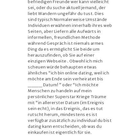
befriedigen Freunde wer kann vielleicht
sei, oder du suche aktuell jemand, der
liebt Wandern ungefähr du tust. Dies
sind typisch Normalerweise Umstände
Individuen erwähnen innerhalb ihres web
Seiten, aber Liefern alle Aufwärts in
informellen, freundlichen Methode
während Gespräch ist niemals armes
Ding da es ermöglicht Sie beide um
herauszufinden, ob Sie auf einer
einzigen Webseite . Obwohl ich mich
scheuen würde behaupten etwas
ähnliches “ich bin online dating, weil ich
möchte am Ende sein verheiratet bis
____ Datum! ” oder “Ich möchte
Menschen zu handeln auf mein
persönlicher Superstar Kriege Träume
mit “in allererster Datum (im Ereignis
sein echt), in das Ereignis, das es tut
rutscht herum, mindestens es ist
verfügbar zusätzlich zu individual du bist
dating kann entscheiden, ob was du
einkaufen ist eigentlich für sie.