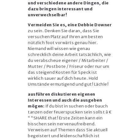
und verschiedene andere Dingen, die
dazu bringen interessant und
unverwechselbar!
Vermeiden Sie es, eine Debbie Downer
zu sein. Denken Sie daran, dass Sie
versuchen Platz auf Ihren am besten
nützlich foot vorwärts genau hier.
Niemand will wissen wie genau
schrecklich deine Arbeit tatsächlich, wie
du verabscheue eigener / Mitarbeiter /
Mutter / Postbote / Friseur oder nur um
das steigend Kosten für Speck ist
wirklich sauer auf dich heute. Hold
Umstände ermutigend und gut! Lächle!
ausführen diskutieren eigenen
Interessen und auch die ausgeben
mögen:
If du bist in suchen oder bauch
tanzen oder feuerspucken sein sollst â €
“ “SHARE that! Erste Zeiten kann ein
bisschen sein nervenaufreibend.
Verweisen auf Themen dass Sie aktuell
begeistert und leidenschaftlich ist