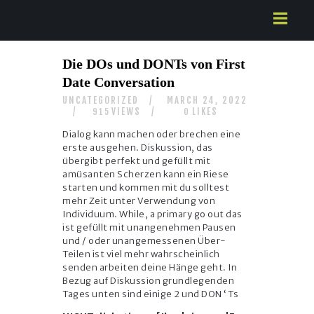
HOME
Die DOs und DONTs von First
ABOUT US
Date Conversation
SERVICES
UNCATEGORIZED
MARCH 24, 2022
CONTACTS
VIEWS
LIKES
915
0
Dialog kann machen oder brechen eine
erste ausgehen. Diskussion, das
übergibt perfekt und gefüllt mit
amüsanten Scherzen kann ein Riese
starten und kommen mit du solltest
mehr Zeit unter Verwendung von
Individuum. While, a primary go out das
ist gefüllt mit unangenehmen Pausen
und / oder unangemessenen Über-
Teilen ist viel mehr wahrscheinlich
senden arbeiten deine Hänge geht. In
Bezug auf Diskussion grundlegenden
Tages unten sind einige 2 und DON ‘ Ts