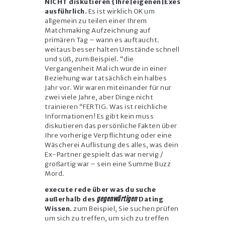
NICHT diskutieren {Ihre|eigenen|Exes
ausführlich.
Es ist wirklich OK um
allgemein zu teilen einer Ihrem
Matchmaking Aufzeichnung auf
primären Tag – wann es auftaucht.
weitaus besser halten Umstände schnell
und süß, zum Beispiel. “die
Vergangenheit Mal ich wurde in einer
Beziehung war tatsächlich ein halbes
Jahr vor. Wir waren miteinander für nur
zwei viele Jahre, aber Dinge nicht
trainieren “FERTIG. Was ist reichliche
Informationen! Es gibt kein muss
diskutieren das persönliche Fakten über
Ihre vorherige Verpflichtung oder eine
Wäscherei Auflistung des alles, was dein
Ex-Partner gespielt das war nervig /
großartig war – sein eine Summe Buzz
Mord.
execute rede über was du suche
außerhalb des
gegenwärtigen
Dating
Wissen.
zum Beispiel, Sie suchen prüfen
um sich zu treffen, um sich zu treffen