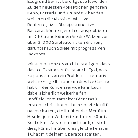
Ezugi und Swintt bereitgestellt werden.
Zu den neuesten Kollektionen gehören
Keno, Lotterie und 32Cards. Aber des
weiteren die Klassiker wie Live-
Roulette, Live-Blackjack und Live-
Baccarat können Jene hier ausprobieren.
Im ICE Casino können Sie die Walzen von
über 2. 000 Spielautomaten drehen,
darunter auch Spiele mit progressiven
Jackpots.
Wir kompetenz es auch bestätigen, dass
das Ice Casino seriös ist auch. Egal, was
zu gunsten von ein Problem , alternativ
welche Frage Ihr rund um dies Ice Casino
habt – der Kundenservice kann Euch
dabei sicherlich weiterhelfen.
Inoffizieller mitarbeiter (der stasi)
ersten Schritt könnt Ihr in Spezielle Hilfe
nachschauen, die Ihr über das Menü im
Header jener Webseite aufrufen könnt.
Sollte Euer Anstehen nicht aufgelistet
dies, könnt Ihr über dies gleiche Fenster
1 Chat mit deinem Operator starten.