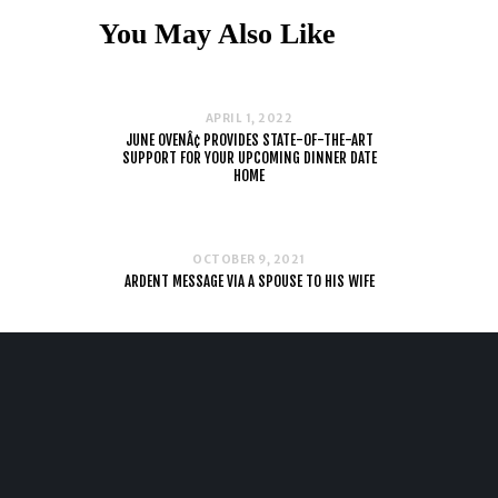
You May Also Like
APRIL 1, 2022
JUNE OVENÂ¢ PROVIDES STATE-OF-THE-ART
SUPPORT FOR YOUR UPCOMING DINNER DATE
HOME
OCTOBER 9, 2021
ARDENT MESSAGE VIA A SPOUSE TO HIS WIFE