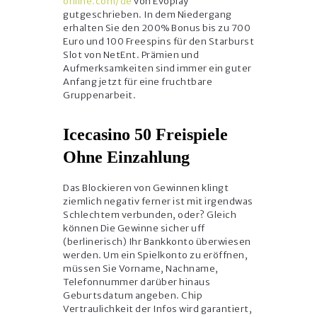
online.com/de
von Evoplay
gutgeschrieben. In dem Niedergang
erhalten Sie den 200% Bonus bis zu 700
Euro und 100 Freespins für den Starburst
Slot von NetEnt. Prämien und
Aufmerksamkeiten sind immer ein guter
Anfang jetzt für eine fruchtbare
Gruppenarbeit.
Icecasino 50 Freispiele
Ohne Einzahlung
Das Blockieren von Gewinnen klingt
ziemlich negativ ferner ist mit irgendwas
Schlechtem verbunden, oder? Gleich
können Die Gewinne sicher uff
(berlinerisch) Ihr Bankkonto überwiesen
werden. Um ein Spielkonto zu eröffnen,
müssen Sie Vorname, Nachname,
Telefonnummer darüber hinaus
Geburtsdatum angeben. Chip
Vertraulichkeit der Infos wird garantiert,