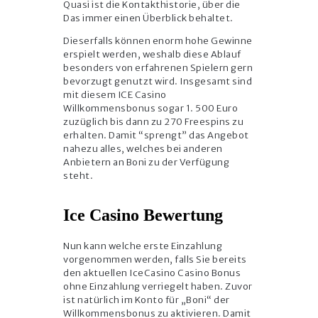
Quasi ist die Kontakthistorie, über die
Das immer einen Überblick behaltet.
Dieserfalls können enorm hohe Gewinne
erspielt werden, weshalb diese Ablauf
besonders von erfahrenen Spielern gern
bevorzugt genutzt wird. Insgesamt sind
mit diesem ICE Casino
Willkommensbonus sogar 1. 500 Euro
zuzüglich bis dann zu 270 Freespins zu
erhalten. Damit “sprengt” das Angebot
nahezu alles, welches bei anderen
Anbietern an Boni zu der Verfügung
steht.
Ice Casino Bewertung
Nun kann welche erste Einzahlung
vorgenommen werden, falls Sie bereits
den aktuellen IceCasino Casino Bonus
ohne Einzahlung verriegelt haben. Zuvor
ist natürlich im Konto für „Boni“ der
Willkommensbonus zu aktivieren. Damit