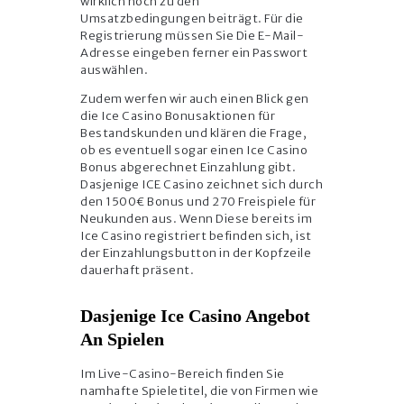
wirklich noch zu den
Umsatzbedingungen beiträgt. Für die
Registrierung müssen Sie Die E-Mail-
Adresse eingeben ferner ein Passwort
auswählen.
Zudem werfen wir auch einen Blick gen
die Ice Casino Bonusaktionen für
Bestandskunden und klären die Frage,
ob es eventuell sogar einen Ice Casino
Bonus abgerechnet Einzahlung gibt.
Dasjenige ICE Casino zeichnet sich durch
den 1500€ Bonus und 270 Freispiele für
Neukunden aus. Wenn Diese bereits im
Ice Casino registriert befinden sich, ist
der Einzahlungsbutton in der Kopfzeile
dauerhaft präsent.
Dasjenige Ice Casino Angebot
An Spielen
Im Live-Casino-Bereich finden Sie
namhafte Spieletitel, die von Firmen wie