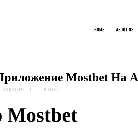
HOME
ABOUT US
HOME
ABOUT US
SERVICES
CONTACTS
Приложение Mostbet На A
VIEWS
LIKES
700
0
 Mostbet