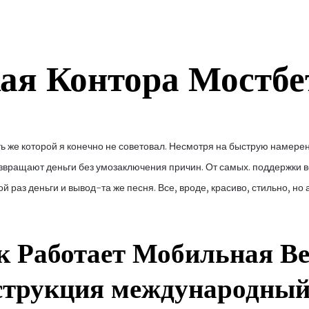
ая Контора Мостбе
ть же которой я конечно не советовал. Несмотря на быструю намер
звращают деньги без умозаключения причин. От самых. поддержки в
 раз деньги и вывод-та же песня. Все, вроде, красиво, стильно, но
к Работает Мобильная Ве
струкция международны