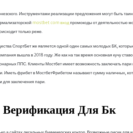
онезского. Инструментами реализации предложения могут быть таин
Нормализаторской
mostbet com вход
промокоды от деятельностью мо
исходит только реже.
ества СпортБет же является одной один самых молодых БК, которы
мпания вышла в 2018 году. Же как на так время основная кучу ставо
ционарных ППС. Клиенты Мостбет имеет возможность заключать пари
и. Иметь фрибет в МостбетФрибетом называют сумму наличных, кот
ги для заключения пари.
 Верификация Для Бк
лько а сайтах легальных букмекерских контор. Возможные риски для