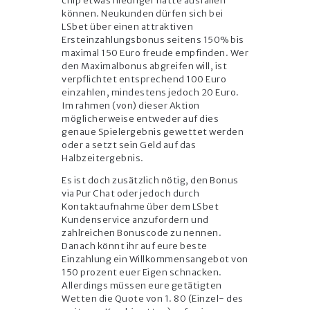
chip etwas niedriger hätte ausfallen
können. Neukunden dürfen sich bei
LSbet über einen attraktiven
Ersteinzahlungsbonus seitens 150% bis
maximal 150 Euro freude empfinden. Wer
den Maximalbonus abgreifen will, ist
verpflichtet entsprechend 100 Euro
einzahlen, mindestens jedoch 20 Euro.
Im rahmen (von) dieser Aktion
möglicherweise entweder auf dies
genaue Spielergebnis gewettet werden
oder a setzt sein Geld auf das
Halbzeitergebnis.
Es ist doch zusätzlich nötig, den Bonus
via Pur Chat oder jedoch durch
Kontaktaufnahme über dem LSbet
Kundenservice anzufordern und
zahlreichen Bonuscode zu nennen.
Danach könnt ihr auf eure beste
Einzahlung ein Willkommensangebot von
150 prozent euer Eigen schnacken.
Allerdings müssen eure getätigten
Wetten die Quote von 1. 80 (Einzel- des