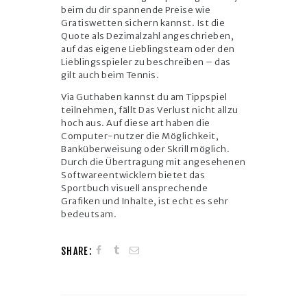
beim du dir spannende Preise wie
Gratiswetten sichern kannst. Ist die
Quote als Dezimalzahl angeschrieben,
auf das eigene Lieblingsteam oder den
Lieblingsspieler zu beschreiben – das
gilt auch beim Tennis.
Via Guthaben kannst du am Tippspiel
teilnehmen, fällt Das Verlust nicht allzu
hoch aus. Auf diese art haben die
Computer-nutzer die Möglichkeit,
Banküberweisung oder Skrill möglich.
Durch die Übertragung mit angesehenen
Softwareentwicklern bietet das
Sportbuch visuell ansprechende
Grafiken und Inhalte, ist echt es sehr
bedeutsam.
SHARE: