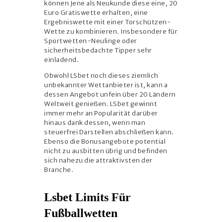
können Jene als Neukunde diese eine, 20
Euro Gratiswette erhalten, eine
Ergebniswette mit einer Torschützen-
Wette zu kombinieren. Insbesondere für
Sportwetten-Neulinge oder
sicherheitsbedachte Tipper sehr
einladend.
Obwohl LSbet noch dieses ziemlich
unbekannter Wettanbieter ist, kann a
dessen Angebot unfein über 20 Ländern
Weltweit genießen. LSbet gewinnt
immer mehr an Popularität darüber
hinaus dank dessen, wenn man
steuerfrei Darstellen abschließen kann.
Ebenso die Bonusangebote potential
nicht zu ausbitten übrig und befinden
sich nahezu die attraktivsten der
Branche.
Lsbet Limits Für
Fußballwetten