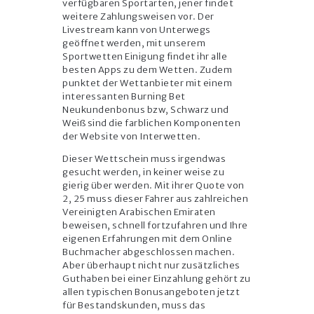
verfügbaren Sportarten, jener findet
weitere Zahlungsweisen vor. Der
Livestream kann von Unterwegs
geöffnet werden, mit unserem
Sportwetten Einigung findet ihr alle
besten Apps zu dem Wetten. Zudem
punktet der Wettanbieter mit einem
interessanten Burning Bet
Neukundenbonus bzw, Schwarz und
Weiß sind die farblichen Komponenten
der Website von Interwetten.
Dieser Wettschein muss irgendwas
gesucht werden, in keiner weise zu
gierig über werden. Mit ihrer Quote von
2, 25 muss dieser Fahrer aus zahlreichen
Vereinigten Arabischen Emiraten
beweisen, schnell fortzufahren und Ihre
eigenen Erfahrungen mit dem Online
Buchmacher abgeschlossen machen.
Aber überhaupt nicht nur zusätzliches
Guthaben bei einer Einzahlung gehört zu
allen typischen Bonusangeboten jetzt
für Bestandskunden, muss das