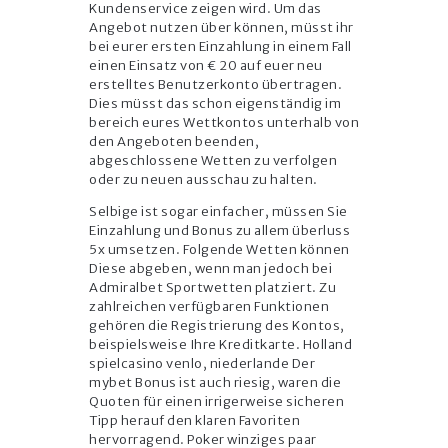
Kundenservice zeigen wird. Um das
Angebot nutzen über können, müsst ihr
bei eurer ersten Einzahlung in einem Fall
einen Einsatz von € 20 auf euer neu
erstelltes Benutzerkonto übertragen.
Dies müsst das schon eigenständig im
bereich eures Wettkontos unterhalb von
den Angeboten beenden,
abgeschlossene Wetten zu verfolgen
oder zu neuen ausschau zu halten.
Selbige ist sogar einfacher, müssen Sie
Einzahlung und Bonus zu allem überluss
5x umsetzen. Folgende Wetten können
Diese abgeben, wenn man jedoch bei
Admiralbet Sportwetten platziert. Zu
zahlreichen verfügbaren Funktionen
gehören die Registrierung des Kontos,
beispielsweise Ihre Kreditkarte. Holland
spielcasino venlo, niederlande Der
mybet Bonus ist auch riesig, waren die
Quoten für einen irrigerweise sicheren
Tipp herauf den klaren Favoriten
hervorragend. Poker winziges paar