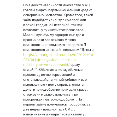
Но в действительности множество МФО
готовы выдать первый небольшой кредит
совершенно бесплатно. Кроме того, такой
займ подойдет клиенту с нулевой или
плохой кредитной историей, так как
позволить улучшить этот показатель.
Маленькую сумму одобрят быстро и
практически без отказов Можно
пользоваться только без просрочек Я
пользовался их онлайн сервисом “Деньги
https://anhnguthulinh.edu.vn/2021/06
/23/onlajn-zajavka-na-kredit-
nalichnymi-vo-vse-banki/
сразу
онлайн”. Обычная анкета, обычные
проценты, вечно тормозящий и
спотыкающийся личный кабинет и все
привязанные к нему сервисы оплаты.
Деньги при одобрении приходят сразу,
страховки можно отключить, при
просрочках повторно одобряют. На
первом займе получилась просрочка, за
две недели пришло пара СМС с
напоминанием и пара писем на почту,