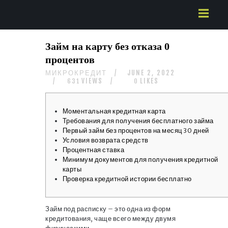
HOME
Займ на карту без отказа 0
ABOUT US
процентов
SERVICES
МИКРОКРЕДИТ
JUNE 2, 2022
CONTACTS
VIEWS
LIKES
631
0
Моментальная кредитная карта
Требования для получения бесплатного займа
Первый займ без процентов на месяц 30 дней
Условия возврата средств
Процентная ставка
Минимум документов для получения кредитной
карты
Проверка кредитной истории бесплатно
Займ под расписку – это одна из форм
кредитования, чаще всего между двумя