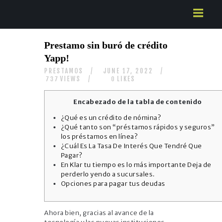
HOME
Prestamo sin buró de crédito
ABOUT US
Yapp!
SERVICES
PRESTAMOS
JUNE 17, 2022
CONTACTS
VIEWS
LIKES
737
0
Encabezado de la tabla de contenido
¿Qué es un crédito de nómina?
¿Qué tanto son “préstamos rápidos y seguros”
los préstamos en línea?
¿Cuál Es La Tasa De Interés Que Tendré Que
Pagar?
En Klar tu tiempo es lo más importante Deja de
perderlo yendo a sucursales.
Opciones para pagar tus deudas
Ahora bien, gracias al avance de la