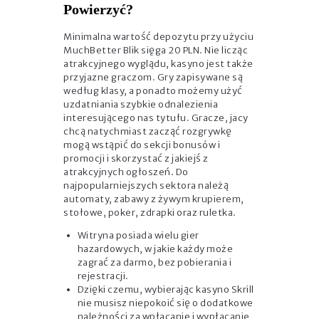
Powierzyć?
Minimalna wartość depozytu przy użyciu
MuchBetter Blik sięga 20 PLN. Nie licząc
atrakcyjnego wyglądu, kasyno jest także
przyjazne graczom. Gry zapisywane są
według klasy, a ponadto możemy użyć
uzdatniania szybkie odnalezienia
interesującego nas tytułu. Gracze, jacy
chcą natychmiast zacząć rozgrywkę
mogą wstąpić do sekcji bonusów i
promocji i skorzystać z jakiejś z
atrakcyjnych ogłoszeń. Do
najpopularniejszych sektora należą
automaty, zabawy z żywym krupierem,
stołowe, poker, zdrapki oraz ruletka.
Witryna posiada wielu gier
hazardowych, w jakie każdy może
zagrać za darmo, bez pobierania i
rejestracji.
Dzięki czemu, wybierając kasyno Skrill
nie musisz niepokoić się o dodatkowe
należności za wpłacanie i wypłacanie