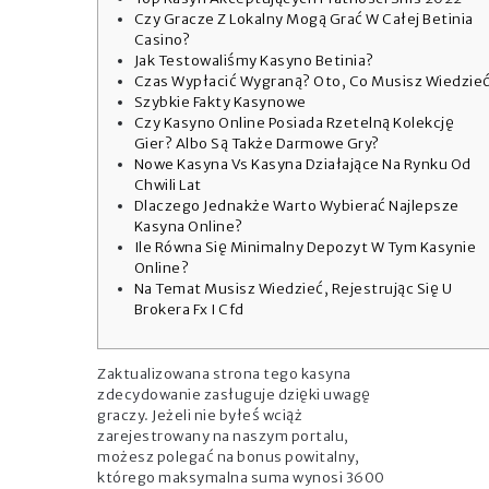
Czy Gracze Z Lokalny Mogą Grać W Całej Betinia
Casino?
Jak Testowaliśmy Kasyno Betinia?
Czas Wypłacić Wygraną? Oto, Co Musisz Wiedzie
Szybkie Fakty Kasynowe
Czy Kasyno Online Posiada Rzetelną Kolekcję
Gier? Albo Są Także Darmowe Gry?
Nowe Kasyna Vs Kasyna Działające Na Rynku Od
Chwili Lat
Dlaczego Jednakże Warto Wybierać Najlepsze
Kasyna Online?
Ile Równa Się Minimalny Depozyt W Tym Kasynie
Online?
Na Temat Musisz Wiedzieć, Rejestrując Się U
Brokera Fx I Cfd
Zaktualizowana strona tego kasyna
zdecydowanie zasługuje dzięki uwagę
graczy. Jeżeli nie byłeś wciąż
zarejestrowany na naszym portalu,
możesz polegać na bonus powitalny,
którego maksymalna suma wynosi 3600