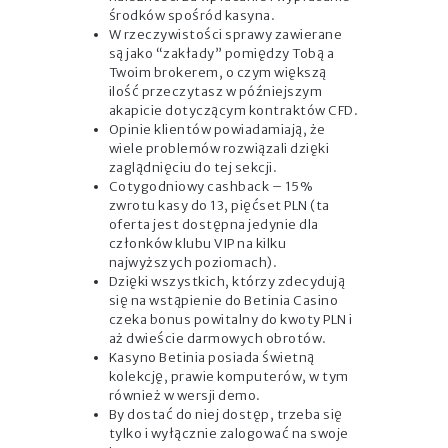
środków spośród kasyna.
W rzeczywistości sprawy zawierane
są jako “zakłady” pomiędzy Tobą a
Twoim brokerem, o czym większą
ilość przeczytasz w późniejszym
akapicie dotyczącym kontraktów CFD.
Opinie klientów powiadamiają, że
wiele problemów rozwiązali dzięki
zaglądnięciu do tej sekcji.
Cotygodniowy cashback – 15%
zwrotu kasy do 13, pięćset PLN (ta
oferta jest dostępna jedynie dla
członków klubu VIP na kilku
najwyższych poziomach).
Dzięki wszystkich, którzy zdecydują
się na wstąpienie do Betinia Casino
czeka bonus powitalny do kwoty PLN i
aż dwieście darmowych obrotów.
Kasyno Betinia posiada świetną
kolekcję, prawie komputerów, w tym
również w wersji demo.
By dostać do niej dostęp, trzeba się
tylko i wyłącznie zalogować na swoje