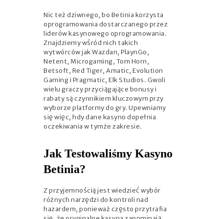
Nic też dziwnego, bo Betinia korzysta
oprogramowania dostarczanego przez
liderów kasynowego oprogramowania.
Znajdziemy wśród nich takich
wytwórców jak Wazdan, PlaynGo,
Netent, Microgaming, Tom Horn,
Betsoft, Red Tiger, Amatic, Evolution
Gaming i Pragmatic, Elk Studios. Gwoli
wielu graczy przyciągające bonusy i
rabaty są czynnikiem kluczowym przy
wyborze platformy do gry. Upewniamy
się więc, hdy dane kasyno dopełnia
oczekiwania w tymże zakresie.
Jak Testowaliśmy Kasyno
Betinia?
Z przyjemnością jest wiedzieć wybór
różnych narzędzi do kontroli nad
hazardem, ponieważ często przytrafia
się, że oryginalne kasyna zapominają