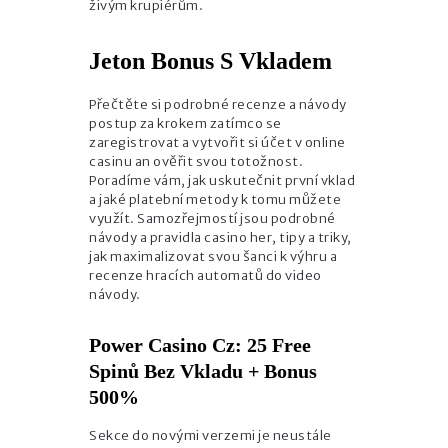
živým krupiérům.
Jeton Bonus S Vkladem
Přečtěte si podrobné recenze a návody
postup za krokem zatímco se
zaregistrovat a vytvořit si účet v online
casinu an ověřit svou totožnost.
Poradíme vám, jak uskutečnit první vklad
a jaké platební metody k tomu můžete
využít. Samozřejmostí jsou podrobné
návody a pravidla casino her, tipy a triky,
jak maximalizovat svou šanci k výhru a
recenze hracích automatů do video
návody.
Power Casino Cz: 25 Free
Spinů Bez Vkladu + Bonus
500%
Sekce do novými verzemi je neustále