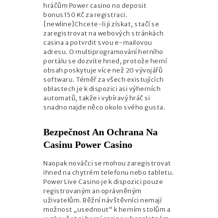
hráčům Power casino no deposit
bonus150 Kč za registraci.
[newline]Chcete-li ji získat, stačí se
zaregistrovat na webových stránkách
casina a potvrdit svou e-mailovou
adresu. O multiprogramování herního
portálu se dozvíte hned, protože herní
obsah poskytuje více než 20 vývojářů
softwaru. Téměř za všech existujících
oblastech je k dispozici asi výherních
automatů, takže i vybíravý hráč si
snadno najde něco okolo svého gusta.
Bezpečnost An Ochrana Na
Casinu Power Casino
Naopak nováčci se mohou zaregistrovat
ihned na chytrém telefonu nebo tabletu.
Power Live Casino je k dispozici pouze
registrovaným an oprávněným
uživatelům. Běžní návštěvníci nemají
možnost „usednout“ k herním stolům a