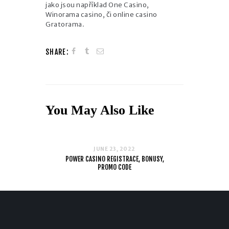
jako jsou například One Casino,
Winorama casino, či online casino
Gratorama.
SHARE:
You May Also Like
JUNE 23, 2022
POWER CASINO REGISTRACE, BONUSY,
PROMO CODE