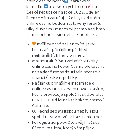
online casino heren
, sázkových
kanceláří
a pokerových heren
na
České republice na roce 2022. Udělení
licence vám zaručuje, že hry na daném
online casinu budou nastaveny férově.
Díky slušnému množství promo akcí hra v
tomto online casinu jen tak neomrzí.
Kvůli ty co váhají a nevědí jakou
hrou začít přinášíme přehled
nejhranějších her v online…
Momentálně jsou webové stránky
online casina Power Casino blokované
na základě rozhodnutí Ministerstva
financí České republiky.
Na článku přinášíme informace o
online casinu s názvem Power Casino,
které provozuje společnost Uberalta
N. V. L LLC sídlící na karibském ostrově
Curaçao.
O., jedná seo Maltskou nezávislou
společnost v odvětví hazardních her.
Po registraci potvrďte svůj hráčský
účet e-mailem, který vám přijde.