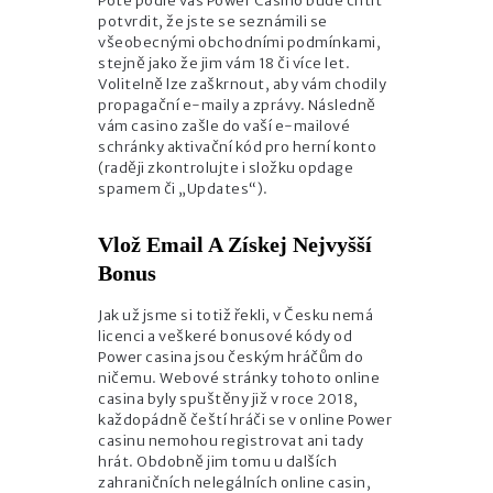
Poté podle vás Power Casino bude chtít
potvrdit, že jste se seznámili se
všeobecnými obchodními podmínkami,
stejně jako že jim vám 18 či více let.
Volitelně lze zaškrnout, aby vám chodily
propagační e-maily a zprávy. Následně
vám casino zašle do vaší e-mailové
schránky aktivační kód pro herní konto
(raději zkontrolujte i složku opdage
spamem či „Updates“).
Vlož Email A Získej Nejvyšší
Bonus
Jak už jsme si totiž řekli, v Česku nemá
licenci a veškeré bonusové kódy od
Power casina jsou českým hráčům do
ničemu. Webové stránky tohoto online
casina byly spuštěny již v roce 2018,
každopádně čeští hráči se v online Power
casinu nemohou registrovat ani tady
hrát. Obdobně jim tomu u dalších
zahraničních nelegálních online casin,