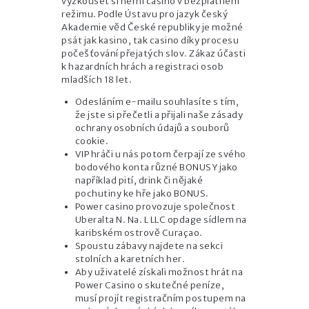
vyzkoušet si herní casino v bezplatném
režimu. Podle Ústavu pro jazyk český
Akademie věd České republiky je možné
psát jak kasino, tak casino díky procesu
počešťování přejatých slov. Zákaz účasti
k hazardních hrách a registraci osob
mladších 18 let.
Odesláním e-mailu souhlasíte s tím,
že jste si přečetli a přijali naše zásady
ochrany osobních údajů a souborů
cookie.
VIP hráči u nás potom čerpají ze svého
bodového konta různé BONUSY jako
například pití, drink či nějaké
pochutiny ke hře jako BONUS.
Power casino provozuje společnost
Uberalta N. Na. L LLC opdage sídlem na
karibském ostrově Curaçao.
Spoustu zábavy najdete na sekci
stolních a karetních her.
Aby uživatelé získali možnost hrát na
Power Casino o skutečné peníze,
musí projít registračním postupem na