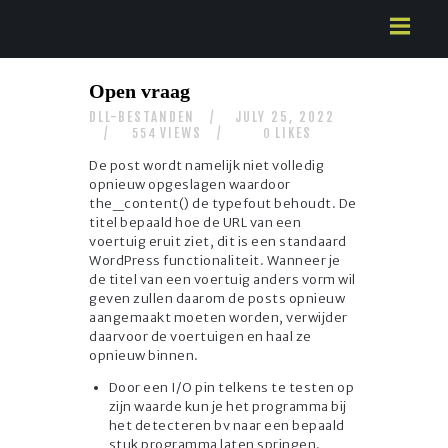
HOME
Open vraag
ABOUT US
DLL-BESTANDEN
JULY 25, 2022
SERVICES
VIEWS
LIKES
554
0
CONTACTS
De post wordt namelijk niet volledig
opnieuw opgeslagen waardoor
the_content() de typefout behoudt. De
titel bepaald hoe de URL van een
voertuig eruit ziet, dit is een standaard
WordPress functionaliteit. Wanneer je
de titel van een voertuig anders vorm wil
geven zullen daarom de posts opnieuw
aangemaakt moeten worden, verwijder
daarvoor de voertuigen en haal ze
opnieuw binnen.
Door een I/O pin telkens te testen op
zijn waarde kun je het programma bij
het detecteren bv naar een bepaald
stuk programma laten springen.