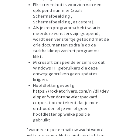
Elk screenshot is voorzien van een
oplopend nummer (zoals
Schermafbeelding ,
Schermafbeelding , et cetera).
Als je een programma hebt waarin
meerdere vensters zijn geopend ,
wordt een venstertje getoond met de
drie documenten zodra je op de
taakbalkknop van het programma
klikt.
Microsoft zinspeelde er zelfs op dat
Windows 11-gebruikers die deze
omweg gebruiken geen updates
krijgen.
Hoofdlettergevoelig
https://rocketdrivers.com/nl/dll/dev
eloper?vendor=hewlettpackard-
corporation
betekent dat je moet
onthouden of je wel of geen
hoofdletter op welke positie
gebruikt.
‘ wanneer u per e-mail uw wachtwoord
wilt ontvangen. Het is niet verplicht om