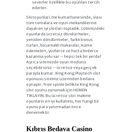
severler özellikle bu oyunları tercih
ederler.
Slotoyunlari.me kumarhanesinde, olası
tüm temalara ve oyun mekaniklerine
dayalı en iyi slotları topladık. Lobimizdeki
oyunlarda ücretsiz döndürmeler,
yeniden döndürmeler, farklı bonus
turları, basamaklı makaralar, küme
ödemeleri, yüzlerce ve hatta binlerce
kazanma yolu var – hepsi tek bir yerde!
Ayrıca sitemizde oyun modunu
seçebilirsiniz – ücretsiz veya gerçek
parayla kumar. King Kong Playtech slot
oyununu sitemiz üzerinden bedava
oynayın. Free spinle birlikte King Kong
slot oyunu oynamak için HEMEN
TIKLAYIN. Bu ücretsiz slot makine
oyunların en iyi kullanımı, her hangi bir
oyunu para yatırmadan önce
denemektir.
Kıbrıs Bedava Casino