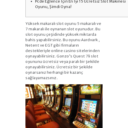
Pcde Eğlence İçin En İyi 15 Ücretsiz Slot Makinesi
Oyunu, Şimdi Oyna!
Yüksek makaralı slot oyunu 5 makaralı ve
7 makaralı ile oynanan slot oyunudur. Bu
slot oyunu çeşidinde yüksek miktarda
bahis yapabilirsiniz. Bu oyunu Aardvark ,
Netent ve EGT gibi firmaların
destekleriyle online casino sitelerinden
oynayabilirsiniz. Gonzo’s Quest 7li slot
oyununu ücretsiz veya paralı bir şekilde
oynayabilirsiniz. Ücretsiz bir şekilde
oynarsanız herhangi bir kazanç
sağlayamazsınız.