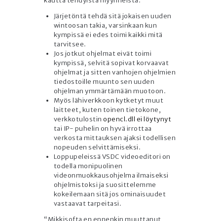
kautta tehdyistä myynneistä.
Järjetöntä tehdä sitä jokaisen uuden
wintoosan takia, varsinkaan kun
kympissä ei edes toimi kaikki mitä
tarvitsee.
Jos jotkut ohjelmat eivät toimi
kympissä, selvitä sopivat korvaavat
ohjelmat ja sitten vanhojen ohjelmien
tiedostoille muunto sen uuden
ohjelman ymmärtämään muotoon.
Myös lähiverkkoon kytketyt muut
laitteet, kuten toinen tietokone,
verkkotulostin
opencl.dll ei löytynyt
tai IP- puhelin on hyvä irrottaa
verkosta mittauksen ajaksi todellisen
nopeuden selvittämiseksi.
Loppupeleissä VSDC videoeditori on
todella monipuolinen
videonmuokkausohjelma ilmaiseksi
ohjelmistoksi ja suosittelemme
kokeilemaan sitä jos ominaisuudet
vastaavat tarpeitasi.
“Mikkisofta en ennenkin muuttanut