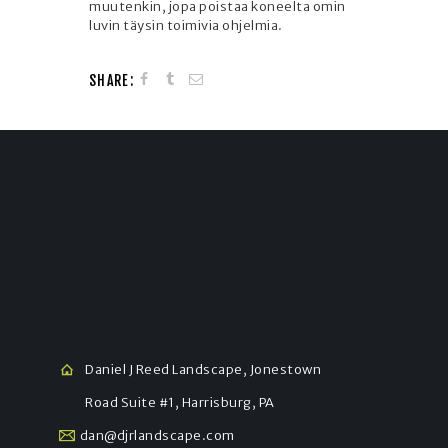
muutenkin, jopa poistaa koneelta omin
luvin täysin toimivia ohjelmia.
SHARE:
Daniel J Reed Landscape, Jonestown
Road Suite #1, Harrisburg, PA
dan@djrlandscape.com