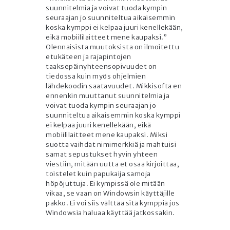
suunnitelmia ja voivat tuoda kympin
seuraajan jo suunniteltua aikaisemmin
koska kymppi ei kelpaa juuri kenellekään,
eikä mobiililaitteet mene kaupaksi.”
Olennaisista muutoksista on ilmoitettu
etukäteen ja rajapintojen
taaksepäinyhteensopivuudet on
tiedossa kuin myös ohjelmien
lähdekoodin saatavuudet. Mikkisofta en
ennenkin muuttanut suunnitelmia ja
voivat tuoda kympin seuraajan jo
suunniteltua aikaisemmin koska kymppi
ei kelpaa juuri kenellekään, eikä
mobiililaitteet mene kaupaksi. Miksi
suotta vaihdat nimimerkkiä ja mahtuisi
samat sepustukset hyvin yhteen
viestiin, mitään uutta et osaa kirjoittaa,
toistelet kuin papukaija samoja
höpöjuttuja. Ei kympissä ole mitään
vikaa, se vaan on Windowsin käyttäjille
pakko. Ei voi siis välttää sitä kymppiä jos
Windowsia haluaa käyttää jatkossakin.