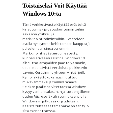
Toistaiseksi Voit Käyttää
Windows 10:tä
Tämä verkkosivusto käyttää evästeitä
kirjautumis- ja ostoskoritoimintoihin
sekä analytiikka- ja
markkinointitoimintoihin. Evästeiden
avulla pystymme kehittämään kauppaa ja
palvelemaan sinua paremmin.
Markkinointievästeet on estetty,
kunnes erikseen sallit ne. Windows 10
aiheuttaa ärräpäiden päästelyä monin,
usein edeltävistä versioista poikkeavin
tavoin. Keräsimme yhteen vinkit, joilla
Kympin käyttökokemus muuttuu
mukavammaksi ja toimivammaksi.
Seiskan päälle päivitettäessä Windows
kysyy vanhan salasanan ja luo sen jälkeen
uuden Microsoft-tilin tunnuksen, jolla
Windowsiin jatkossa kirjaudutaan.
Kasista tultaessa tämä vaihe on tehty jo
sitä asennettaessa.