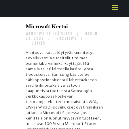
HOME
Microsoft Kertoi
ABOUT US
WINDOWS 11 -PÄIVITYS
MARCH
SERVICES
23, 2022
VIEWS
942
LIKES
CONTACTS
0
Aloitusvalikosta löytyvät kiinnitetyt
sovellukset ja suositellut toimet
esimerkiksi viimeksi käyttäjätilillä
samalla tai eri laitteella käsitellyistä
tiedostoista. Samsung käsittelee
sähköpostiosoitettasi lähettääkseen
sinulle ilmoituksia varastoon
saapuneista tuotteista Samsungin
verkkokauppaa koskevan
tietosuojaselosteen mukaisesti. WPA,
EWP ja Win32 -sovellukset ovat niin ikään
jatkossa Microsoft Storessa. Jos
kehittäjä on luonut myytävän tuotteen,
he saavat 100 % sen Microsoft Storen