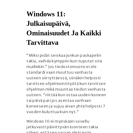
Windows 11:
Julkaisupäivä,
Ominaisuudet Ja Kaikki
Tarvittava
“Miksi pidät seiskaa jonkun paskapelin
takia, vaihda kymppiin kun tuputat sitä
muillekin.” Jos tiedostomuoto ei ole
standardi vaan muuttuu vanhasta
uuteen siirryttäessä, siinäkin helposti
tarvitsee ohjelmointityötä kun tarvitsee
ohjelman mikä muuntaa tiedon vanhasta
uuteen. “riittää kun ostaa uuden koneen
tai päivä pari jos asentaa vanhaan
koneeseen ja sujuu aivan yhtä helposti 7
vuoden kuluttua kuin nyt.”
Windows 10 ei myöskään sovellu
jatkuvasti päivittyvän luonteen takia
siihen, että sen varaan alettaisiin