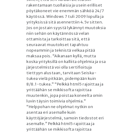
rakentamaan tuollaisia ja usein erilliset
pöytäkoneet vie enemmän sähköä 24/7
käytössä. Windows 7 tuli 2009 lopulla ja
yrityksissä sitä asennettiin 4.5v sitten.
Jos on jostain syystä lykännyt muutoksia
niin sehän on käytännössä velan
ottamista ja tarkoittaa sitä, että
seuraavat muutokset tapahtuu
nopeammin ja teknistä velkaa pitää
maksaa pois. “Aikanaan kyllä, mutta
koska yrityksillä on kalliita ohjelmia ja osa
järjestelmistä voi olla sertifioituja
tiettyyn alustaan, tarvitaan Seiska-
tukea vielä pitkään, pidempään kuin
8/8.1-tukea.” “Pelkkä html5 rajoittaa ja
yrittäähän se mikkisofta rajoittaa
muutenkin, jopa poistaa koneelta omin
luvin täysin toimivia ohjelmia.”
“Helppohan ne ohjelmat nytkin on
asentaa eri asemalle kuin
käyttöjärjestelmä, samoin tiedostot eri
asemalle.” Pelkkä html5 rajoittaa ja
yrittäähän se mikkisofta rajoittaa