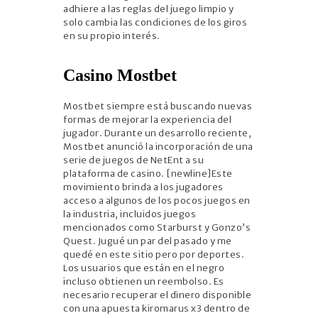
adhiere a las reglas del juego limpio y
solo cambia las condiciones de los giros
en su propio interés.
Casino Mostbet
Mostbet siempre está buscando nuevas
formas de mejorar la experiencia del
jugador. Durante un desarrollo reciente,
Mostbet anunció la incorporación de una
serie de juegos de NetEnt a su
plataforma de casino. [newline]Este
movimiento brinda a los jugadores
acceso a algunos de los pocos juegos en
la industria, incluidos juegos
mencionados como Starburst y Gonzo’s
Quest. Jugué un par del pasado y me
quedé en este sitio pero por deportes.
Los usuarios que están en el negro
incluso obtienen un reembolso. Es
necesario recuperar el dinero disponible
con una apuesta kiromarus x3 dentro de