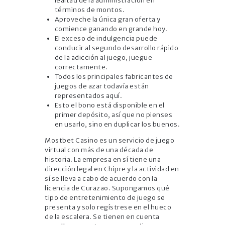
lealtad de la administración en
términos de montos.
Aproveche la única gran oferta y
comience ganando en grande hoy.
El exceso de indulgencia puede
conducir al segundo desarrollo rápido
de la adicción al juego, juegue
correctamente.
Todos los principales fabricantes de
juegos de azar todavía están
representados aquí.
Esto el bono está disponible en el
primer depósito, así que no pienses
en usarlo, sino en duplicar los buenos.
Mostbet Casino es un servicio de juego
virtual con más de una década de
historia. La empresa en sí tiene una
dirección legal en Chipre y la actividad en
sí se lleva a cabo de acuerdo con la
licencia de Curazao. Supongamos qué
tipo de entretenimiento de juego se
presenta y solo regístrese en el hueco
de la escalera. Se tienen en cuenta