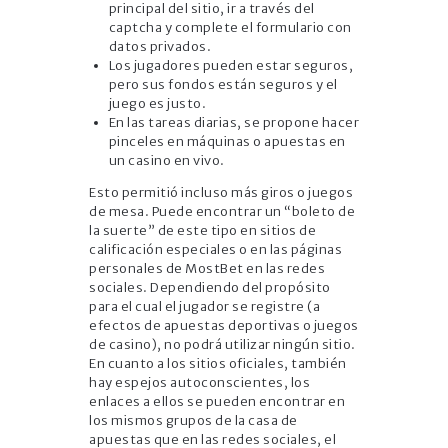
principal del sitio, ir a través del
captcha y complete el formulario con
datos privados.
Los jugadores pueden estar seguros,
pero sus fondos están seguros y el
juego es justo.
En las tareas diarias, se propone hacer
pinceles en máquinas o apuestas en
un casino en vivo.
Esto permitió incluso más giros o juegos
de mesa. Puede encontrar un “boleto de
la suerte” de este tipo en sitios de
calificación especiales o en las páginas
personales de MostBet en las redes
sociales. Dependiendo del propósito
para el cual el jugador se registre (a
efectos de apuestas deportivas o juegos
de casino), no podrá utilizar ningún sitio.
En cuanto a los sitios oficiales, también
hay espejos autoconscientes, los
enlaces a ellos se pueden encontrar en
los mismos grupos de la casa de
apuestas que en las redes sociales, el