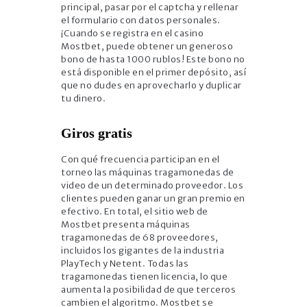
principal, pasar por el captcha y rellenar
el formulario con datos personales.
¡Cuando se registra en el casino
Mostbet, puede obtener un generoso
bono de hasta 1000 rublos! Este bono no
está disponible en el primer depósito, así
que no dudes en aprovecharlo y duplicar
tu dinero.
Giros gratis
Con qué frecuencia participan en el
torneo las máquinas tragamonedas de
video de un determinado proveedor. Los
clientes pueden ganar un gran premio en
efectivo. En total, el sitio web de
Mostbet presenta máquinas
tragamonedas de 68 proveedores,
incluidos los gigantes de la industria
PlayTech y Netent. Todas las
tragamonedas tienen licencia, lo que
aumenta la posibilidad de que terceros
cambien el algoritmo. Mostbet se