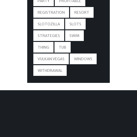
PARTY
PROFITABLE
REGISTRATION
RESORT
SLOTOZILLA
SLOTS
STRATEGIES
SWIM
THING
TUB
VULKAN VEGAS
WINDOWS
WITHDRAWAL