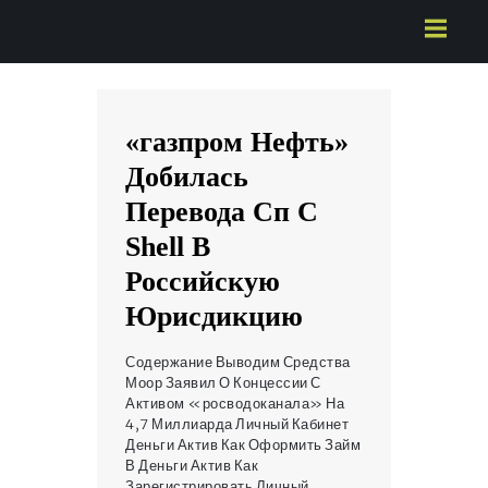
HOME
ABOUT US
SERVICES
«газпром Нефть»
CONTACTS
Добилась
Перевода Сп С
Shell В
Российскую
Юрисдикцию
Содержание Выводим Средства
Моор Заявил О Концессии С
Активом «росводоканала» На
4,7 Миллиарда Личный Кабинет
Деньги Актив Как Оформить Займ
В Деньги Актив Как
Зарегистрировать Личный