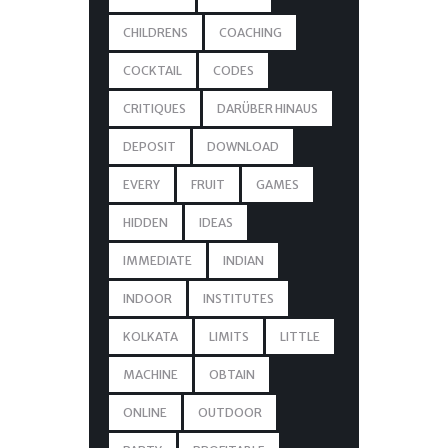
CHILDRENS
COACHING
COCKTAIL
CODES
CRITIQUES
DARÜBER HINAUS
DEPOSIT
DOWNLOAD
EVERY
FRUIT
GAMES
HIDDEN
IDEAS
IMMEDIATE
INDIAN
INDOOR
INSTITUTES
KOLKATA
LIMITS
LITTLE
MACHINE
OBTAIN
ONLINE
OUTDOOR