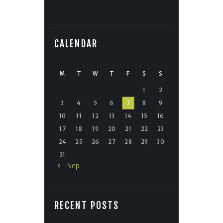
CALENDAR
M
T
W
T
F
S
S
1
2
3
4
5
6
7
8
9
10
11
12
13
14
15
16
17
18
19
20
21
22
23
24
25
26
27
28
29
30
31
« Sep
RECENT POSTS