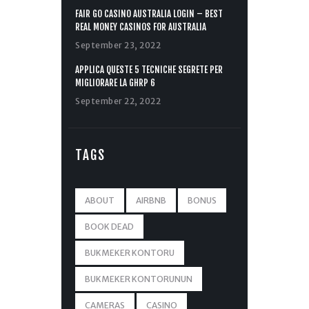
FAIR GO CASINO AUSTRALIA LOGIN – BEST
REAL MONEY CASINOS FOR AUSTRALIA
September 23, 2022
APPLICA QUESTE 5 TECNICHE SEGRETE PER
MIGLIORARE LA GHRP 6
September 22, 2022
TAGS
ABOUT
AIRBNB
BONUS
BOOK DEAD
BUKMEKER KONTORU
BUKMEKER KONTORUNUN
CAMERAS
CASINO