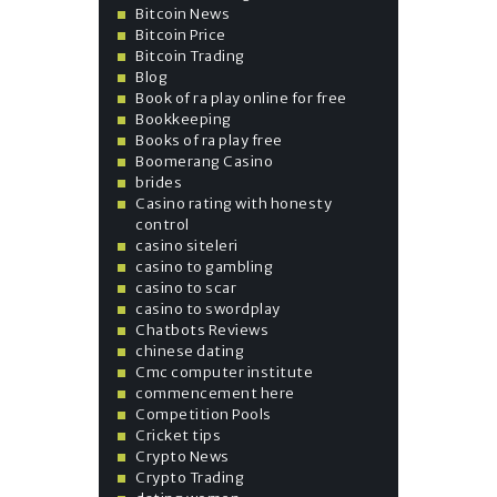
Bitcoin News
Bitcoin Price
Bitcoin Trading
Blog
Book of ra play online for free
Bookkeeping
Books of ra play free
Boomerang Casino
brides
Casino rating with honesty
control
casino siteleri
casino to gambling
casino to scar
casino to swordplay
Chatbots Reviews
chinese dating
Cmc computer institute
commencement here
Competition Pools
Cricket tips
Crypto News
Crypto Trading