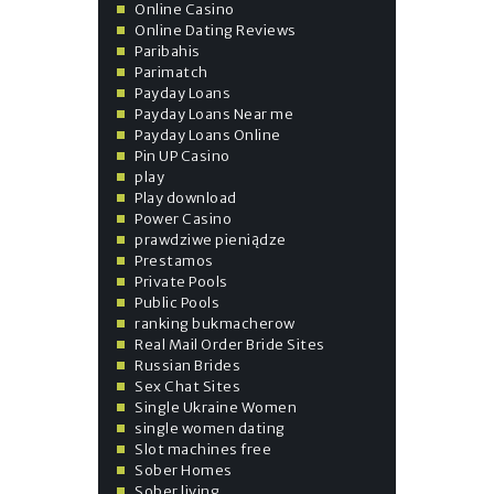
Online Casino
Online Dating Reviews
Paribahis
Parimatch
Payday Loans
Payday Loans Near me
Payday Loans Online
Pin UP Casino
play
Play download
Power Casino
prawdziwe pieniądze
Prestamos
Private Pools
Public Pools
ranking bukmacherow
Real Mail Order Bride Sites
Russian Brides
Sex Chat Sites
Single Ukraine Women
single women dating
Slot machines free
Sober Homes
Sober living