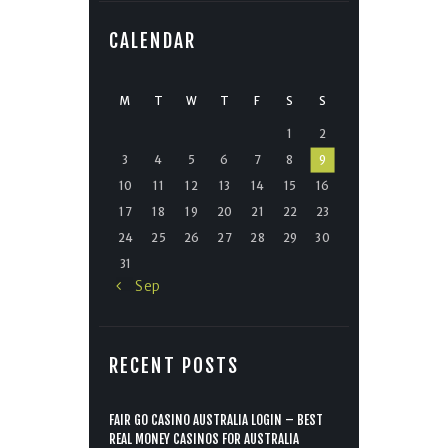
CALENDAR
M
T
W
T
F
S
S
1
2
3
4
5
6
7
8
9
10
11
12
13
14
15
16
17
18
19
20
21
22
23
24
25
26
27
28
29
30
31
« Sep
RECENT POSTS
FAIR GO CASINO AUSTRALIA LOGIN – BEST
REAL MONEY CASINOS FOR AUSTRALIA