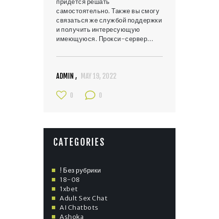
придется решать
самостоятельно. Также вы смогу
связаться же службой поддержки
и получить интересующую
имеющуюся. Прокси-сервер…
ADMIN
MAY 19, 2022
0
0
CATEGORIES
! Без рубрики
18-08
1xbet
Adult Sex Chat
AI Chatbots
Ashoka