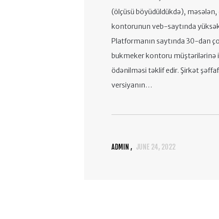
(ölçüsü böyüdüldükdə), məsələn, q
kontorunun veb-saytında yüksək əm
Platformanın saytında 30-dan ç
bukmeker kontoru müştərilərinə i
ödənilməsi təklif edir. Şirkət şəff
versiyanın…
ADMIN
JUNE 24, 2022