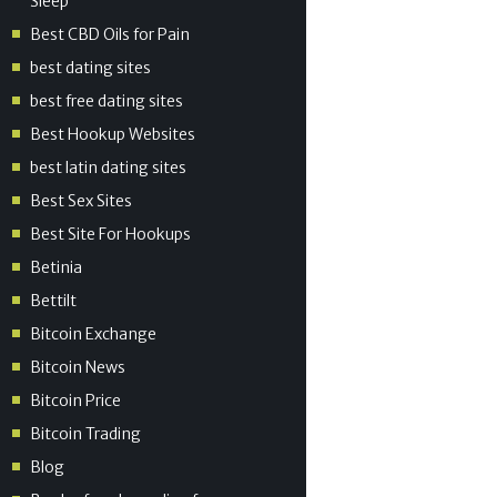
Sleep
Best CBD Oils for Pain
best dating sites
best free dating sites
Best Hookup Websites
best latin dating sites
Best Sex Sites
Best Site For Hookups
Betinia
Bettilt
Bitcoin Exchange
Bitcoin News
Bitcoin Price
Bitcoin Trading
Blog