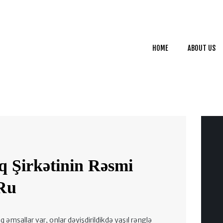
HOME
ABOUT US
HOME
ABOUT US
SERVICES
CONTACTS
 Şirkətinin Rəsmi
 Ru
əmsallar var, onlar dəyişdirildikdə yaşıl rənglə