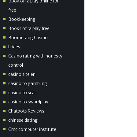
Book of ra play online for
free
Bookkeeping
Books of ra play free
Boomerang Casino
brides
Casino rating with honesty
control
casino siteleri
casino to gambling
casino to scar
casino to swordplay
Chatbots Reviews
chinese dating
Cmc computer institute