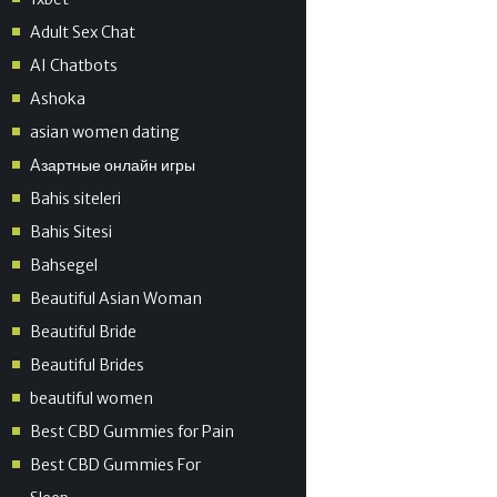
Adult Sex Chat
AI Chatbots
Ashoka
asian women dating
Aзартные онлайн игры
Bahis siteleri
Bahis Sitesi
Bahsegel
Beautiful Asian Woman
Beautiful Bride
Beautiful Brides
beautiful women
Best CBD Gummies for Pain
Best CBD Gummies For