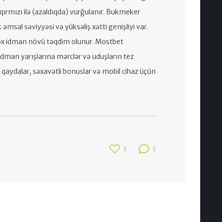
ırmızı ilə (azaldıqda) vurğulanır. Bukmeker
sal səviyyəsi və yüksəliş xətti genişliyi var.
ox idman növü təqdim olunur. Mostbet
dman yarışlarına mərclər və uduşların tez
af qaydalar, səxavətli bonuslar və mobil cihaz üçün
0
0