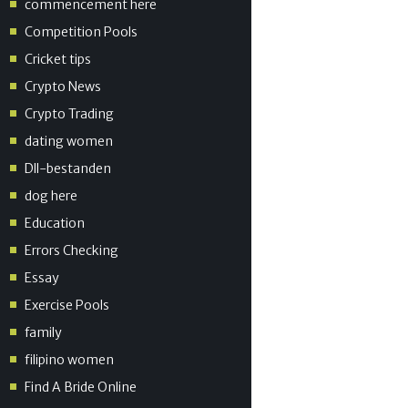
commencement here
Competition Pools
Cricket tips
Crypto News
Crypto Trading
dating women
Dll-bestanden
dog here
Education
Errors Checking
Essay
Exercise Pools
family
filipino women
Find A Bride Online